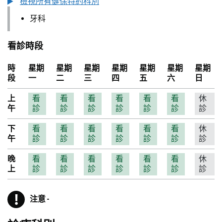
檢視所有健保特約科別
牙科
看診時段
時
星期
星期
星期
星期
星期
星期
星期
段
一
二
三
四
五
六
日
上
看
看
看
看
看
看
休
午
診
診
診
診
診
診
診
下
看
看
看
看
看
看
休
午
診
診
診
診
診
診
診
晚
看
看
看
看
看
看
休
上
診
診
診
診
診
診
診
!
注意
-